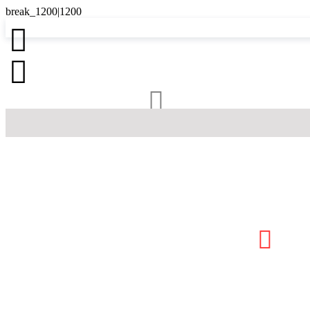



