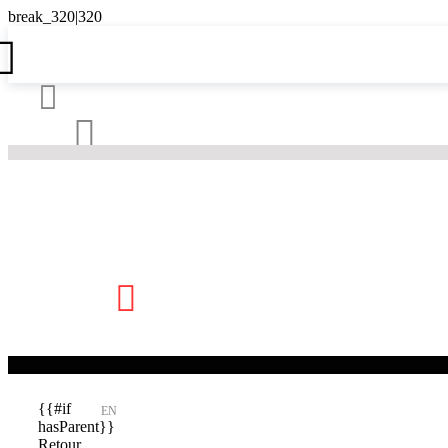





{{#if
EN
hasParent}}
Retour