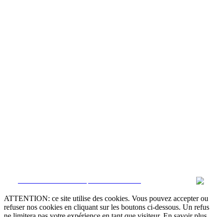
CRM et Sites Immobiliers par eGO Real Estate
ATTENTION: ce site utilise des cookies. Vous pouvez accepter ou
refuser nos cookies en cliquant sur les boutons ci-dessous. Un refus
ne limitera pas votre expérience en tant que visiteur. En savoir plus