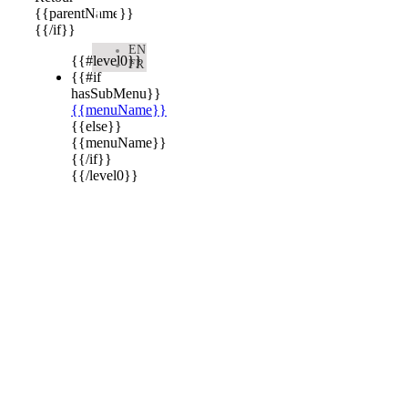

{{parentName}}
{{/if}}
EN
{{#level0}}
FR
{{#if
hasSubMenu}}
{{menuName}}
{{else}}
{{menuName}}
{{/if}}
{{/level0}}